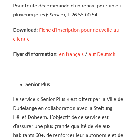
Service Jeunesse, Famille & Senior·es
Qualités de l’air et bruit
Train
Randonnées
Service local de l’emploi
Informations pour maîtres d’ouvrages
Fête des Voisin·es
nazisme
Pour toute décommande d’un repas (pour un ou
Service national de la jeunesse (SNJ) – Antenne
Musée municipal
Service écologique – Maison verte
Vélo
Réserve naturelle Haard
Service logement
Pacte Logement 2.0
plusieurs jours): Servior, T 26 55 00 54.
locale
Subsides et aides en matière d’environnement
Zones 20 & 30
Sentier narratif (Lauschterwee)
PAG (Plan d’Aménagement Général)
Download
:
Fiche d’inscription pour nouvelle·au
PAP QE (Plan d’Aménagement Particulier « Quartiers
Urban Garden NeiSchmelz
client·e
Existants »)
Vergers publics
Flyer d’information
:
en français
/
auf Deutsch
PAP NQ (Plan d’Aménagement Particulier « Nouveau
Quartier »)
PAP approuvés
PAG/PAP QE – Modifications ponctuelles
Senior Plus
PAP NQ en cours de procédure
PAG
Projet NeiSchmelz
Le service « Senior Plus » est offert par la Ville de
PAP NQ
Projets à venir
Dudelange en collaboration avec la Stëftung
PAP QE
Shared space
Hëllef Doheem. L’objectif de ce service est
d’assurer une plus grande qualité de vie aux
habitants 60+, de renforcer leur autonomie et de