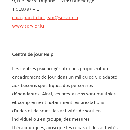
Service Jeunesse, Famille & Senior·es
Qualités de l’air et bruit
Train
Randonnées
Service local de l’emploi
Informations pour maîtres d’ouvrages
Fête des Voisin·es
nazisme
9, rue Pierre Dupong L-3449 Dudelange
T 518787 – 1
Service national de la jeunesse (SNJ) – Antenne
Musée municipal
Service écologique – Maison verte
Vélo
Réserve naturelle Haard
Service logement
Pacte Logement 2.0
cipa.grand-duc-jean@servior.lu
locale
Subsides et aides en matière d’environnement
Zones 20 & 30
Sentier narratif (Lauschterwee)
PAG (Plan d’Aménagement Général)
www.servior.lu
PAP QE (Plan d’Aménagement Particulier « Quartiers
Urban Garden NeiSchmelz
Existants »)
Vergers publics
PAP NQ (Plan d’Aménagement Particulier « Nouveau
Centre de jour Help
Quartier »)
Les centres psycho-gériatriques proposent un
PAP approuvés
PAG/PAP QE – Modifications ponctuelles
encadrement de jour dans un milieu de vie adapté
PAP NQ en cours de procédure
PAG
Projet NeiSchmelz
aux besoins spécifiques des personnes
PAP NQ
dépendantes. Ainsi, les prestations sont multiples
Projets à venir
et comprennent notamment les prestations
PAP QE
Shared space
d’aides et de soins, les activités de soutien
individuel ou en groupe, des mesures
thérapeutiques, ainsi que les repas et des activités