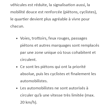
Service Jeunesse, Famille & Senior·es
Qualités de l’air et bruit
Train
Randonnées
Service local de l’emploi
Informations pour maîtres d’ouvrages
Fête des Voisin·es
nazisme
véhicules est réduite, la signalisation aussi, la
Service national de la jeunesse (SNJ) – Antenne
Musée municipal
Service écologique – Maison verte
Vélo
Réserve naturelle Haard
Service logement
Pacte Logement 2.0
mobilité douce est renforcée (piétons, cyclistes),
locale
le quartier devient plus agréable à vivre pour
Subsides et aides en matière d’environnement
Zones 20 & 30
Sentier narratif (Lauschterwee)
PAG (Plan d’Aménagement Général)
chacun.
PAP QE (Plan d’Aménagement Particulier « Quartiers
Urban Garden NeiSchmelz
Existants »)
Voies, trottoirs, feux rouges, passages
Vergers publics
PAP NQ (Plan d’Aménagement Particulier « Nouveau
piétons et autres marquages sont remplacés
Quartier »)
par une zone unique où tous cohabitent et
PAP approuvés
PAG/PAP QE – Modifications ponctuelles
circulent.
Ce sont les piétons qui ont la priorité
PAP NQ en cours de procédure
PAG
Projet NeiSchmelz
absolue, puis les cyclistes et finalement les
PAP NQ
Projets à venir
automobilistes.
Les automobilistes ne sont autorisés à
PAP QE
Shared space
circuler qu’à une vitesse très limitée (max.
20 km/h).