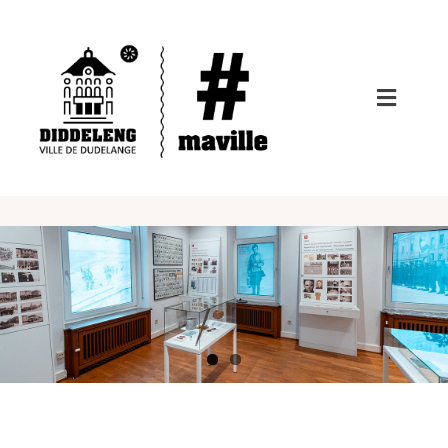
Passer
au
contenu
Toggle
Navigat
Administration
Actualités
Découvrir la ville
Avis au public
City App
Vie communale
Démarches administratives
Citywifi
Art & Culture
Vie politique
Démarches administratives
Bibliothèque publique régionale
Formulaires administratifs
Histoire
Commerces & entreprises
Bourgmestre
Nouveaux·lles résident·es
Armoiries
Boîtes à lire
Commerces & entreprises
Liens utiles
Informations touristiques
Démocratie participative
Collège des bourgmestre et échevins
Les plus demandées
Bourgmestres
Randonnées
Centre culturel régional opderschmelz
Innovation Hub
Numéros utiles
La commune en chiffres
Enfance & jeunesse
Conseil Communal
Certificat de résidence
Hôtel de ville
Aire pour camping-cars
Centre d’Art Nei Liicht
Activités extra-scolaires
Membres du Conseil Communal
Offres d’emploi
Plan de ville
Enseignement & formation continue
Commissions consultatives