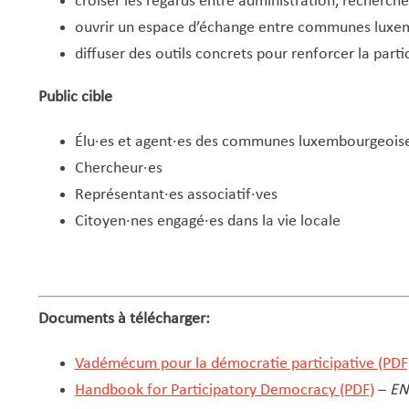
croiser les regards entre administration, recherche
ouvrir un espace d’échange entre communes luxe
diffuser des outils concrets pour renforcer la partic
Public cible
Élu·es et agent·es des communes luxembourgeois
Chercheur·es
Représentant·es associatif·ves
Citoyen·nes engagé·es dans la vie locale
Documents à télécharger:
Vadémécum pour la démocratie participative (PDF
Handbook for Participatory Democracy (PDF)
–
EN