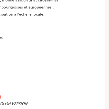
, monde associatif et citoyen·nes ;
mbourgeoises et européennes ;
ipation à l’échelle locale.
es
)
GLISH VERSION