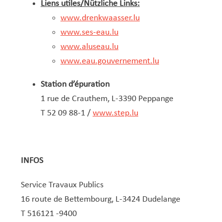
Liens utiles/Nützliche Links:
www.drenkwaasser.lu
www.ses-eau.lu
www.aluseau.lu
www.eau.gouvernement.lu
Station d’épuration
1 rue de Crauthem, L-3390 Peppange
T 52 09 88-1 /
www.step.lu
INFOS
Service Travaux Publics
16 route de Bettembourg,
L-3424 Dudelange
T 516121 -9400