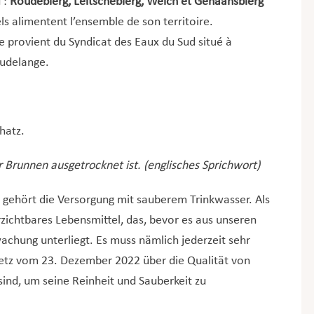
 :
Roudebierg, Leitschebierg, Weich et Gehaansbierg
ls alimentent l’ensemble de son territoire.
e provient du Syndicat des Eaux du Sud situé à
Dudelange.
hatz.
Brunnen ausgetrocknet ist. (englisches Sprichwort)
gehört die Versorgung mit sauberem Trinkwasser. Als
zichtbares Lebensmittel, das, bevor es aus unseren
chung unterliegt. Es muss nämlich jederzeit sehr
etz vom 23. Dezember 2022 über die Qualität von
nd, um seine Reinheit und Sauberkeit zu