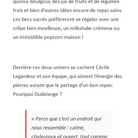
Service Jeunesse, Famille & Senior·es
Qualités de l’air et bruit
Train
Randonnées
Service local de l’emploi
Informations pour maîtres d’ouvrages
Fête des Voisin·es
nazisme
quinoa-boulgour, des jus de fruits et de légumes
frais et bien d‘autres idées encore de repas sains.
Service national de la jeunesse (SNJ) – Antenne
Musée municipal
Service écologique – Maison verte
Vélo
Réserve naturelle Haard
Service logement
Pacte Logement 2.0
Les becs sucrés préfèreront se régaler avec une
locale
Subsides et aides en matière d’environnement
Zones 20 & 30
Sentier narratif (Lauschterwee)
PAG (Plan d’Aménagement Général)
crêpe bien moelleuse, un milkshake crémeux ou
PAP QE (Plan d’Aménagement Particulier « Quartiers
un irrésistible popcorn maison !
Urban Garden NeiSchmelz
Existants »)
Vergers publics
PAP NQ (Plan d’Aménagement Particulier « Nouveau
Quartier »)
Derrière ces deux univers se cachent Cécile
PAP approuvés
PAG/PAP QE – Modifications ponctuelles
Legardeur et son équipe, qui aiment l‘énergie des
pierres autant que le partage d’un bon repas.
PAP NQ en cours de procédure
PAG
Projet NeiSchmelz
Pourquoi Dudelange ?
PAP NQ
Projets à venir
PAP QE
Shared space
« Parce que c‘est un endroit qui
nous ressemble : calme,
chaleureux et ouvert, tout comme