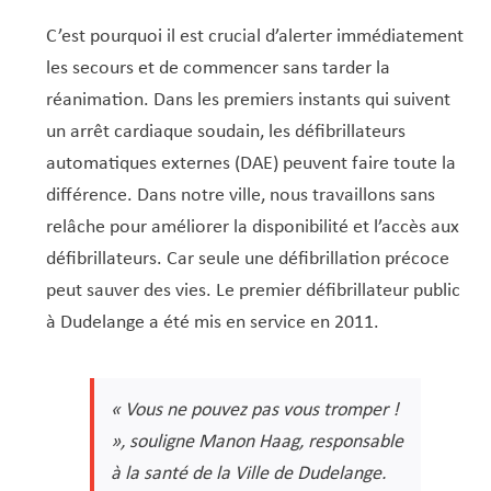
Service Jeunesse, Famille & Senior·es
Qualités de l’air et bruit
Train
Randonnées
Service local de l’emploi
Informations pour maîtres d’ouvrages
Fête des Voisin·es
nazisme
C’est pourquoi il est crucial d’alerter immédiatement
Service national de la jeunesse (SNJ) – Antenne
Musée municipal
Service écologique – Maison verte
Vélo
Réserve naturelle Haard
Service logement
Pacte Logement 2.0
les secours et de commencer sans tarder la
locale
Subsides et aides en matière d’environnement
Zones 20 & 30
Sentier narratif (Lauschterwee)
PAG (Plan d’Aménagement Général)
réanimation. Dans les premiers instants qui suivent
PAP QE (Plan d’Aménagement Particulier « Quartiers
un arrêt cardiaque soudain, les défibrillateurs
Urban Garden NeiSchmelz
Existants »)
automatiques externes (DAE) peuvent faire toute la
Vergers publics
différence. Dans notre ville, nous travaillons sans
PAP NQ (Plan d’Aménagement Particulier « Nouveau
relâche pour améliorer la disponibilité et l’accès aux
Quartier »)
défibrillateurs. Car seule une défibrillation précoce
PAP approuvés
PAG/PAP QE – Modifications ponctuelles
peut sauver des vies. Le premier défibrillateur public
PAP NQ en cours de procédure
PAG
Projet NeiSchmelz
à Dudelange a été mis en service en 2011.
PAP NQ
Projets à venir
PAP QE
Shared space
« Vous ne pouvez pas vous tromper !
», souligne Manon Haag, responsable
à la santé de la Ville de Dudelange.