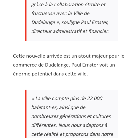
Service Jeunesse, Famille & Senior·es
Qualités de l’air et bruit
Train
Randonnées
Service local de l’emploi
Informations pour maîtres d’ouvrages
Fête des Voisin·es
nazisme
grâce à la collaboration étroite et
Service national de la jeunesse (SNJ) – Antenne
Musée municipal
Service écologique – Maison verte
Vélo
Réserve naturelle Haard
Service logement
Pacte Logement 2.0
fructueuse avec la Ville de
locale
Dudelange », souligne Paul Ernster,
Subsides et aides en matière d’environnement
Zones 20 & 30
Sentier narratif (Lauschterwee)
PAG (Plan d’Aménagement Général)
directeur administratif et financier.
PAP QE (Plan d’Aménagement Particulier « Quartiers
Urban Garden NeiSchmelz
Existants »)
Vergers publics
PAP NQ (Plan d’Aménagement Particulier « Nouveau
Cette nouvelle arrivée est un atout majeur pour le
Quartier »)
commerce de Dudelange. Paul Ernster voit un
énorme potentiel dans cette ville.
PAP approuvés
PAG/PAP QE – Modifications ponctuelles
PAP NQ en cours de procédure
PAG
Projet NeiSchmelz
« La ville compte plus de 22 000
PAP NQ
Projets à venir
habitant·es, ainsi que de
PAP QE
Shared space
nombreuses générations et cultures
différentes. Nous nous adaptons à
cette réalité et proposons dans notre