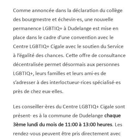
Service Jeunesse, Famille & Senior·es
Qualités de l’air et bruit
Train
Randonnées
Service local de l’emploi
Informations pour maîtres d’ouvrages
Fête des Voisin·es
nazisme
Comme annoncée dans la déclaration du collège
Service national de la jeunesse (SNJ) – Antenne
Musée municipal
Service écologique – Maison verte
Vélo
Réserve naturelle Haard
Service logement
Pacte Logement 2.0
des bourgmestre et échevin·es, une nouvelle
locale
Subsides et aides en matière d’environnement
Zones 20 & 30
Sentier narratif (Lauschterwee)
PAG (Plan d’Aménagement Général)
permanence LGBTIQ+ à Dudelange est mise en
PAP QE (Plan d’Aménagement Particulier « Quartiers
place dans le cadre d’une convention avec le
Urban Garden NeiSchmelz
Existants »)
Centre LGBTIQ+ Cigale avec le soutien du Service
Vergers publics
PAP NQ (Plan d’Aménagement Particulier « Nouveau
à l’égalité des chances. Cette offre de consultance
Quartier »)
décentralisée permet désormais aux personnes
LGBTIQ+, leurs familles et leurs ami·es de
PAP approuvés
PAG/PAP QE – Modifications ponctuelles
s’adresser à des interloctueur·rices spécialisé·es
PAP NQ en cours de procédure
PAG
Projet NeiSchmelz
près de chez eux·elles.
PAP NQ
Projets à venir
Les conseiller·ères du Centre LGBTIQ+ Cigale sont
PAP QE
Shared space
présent· es à la commune de Dudelange
chaque
3ème lundi du mois de 11:00 à 13:00 heures
. Les
rendez-vous peuvent être pris directement avec