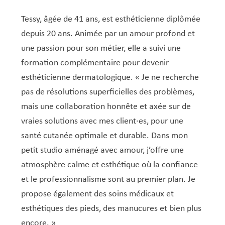
Service Jeunesse, Famille & Senior·es
Qualités de l’air et bruit
Train
Randonnées
Service local de l’emploi
Informations pour maîtres d’ouvrages
Fête des Voisin·es
nazisme
Service national de la jeunesse (SNJ) – Antenne
Musée municipal
Tessy, âgée de 41 ans, est esthéticienne diplômée
Service écologique – Maison verte
Vélo
Réserve naturelle Haard
Service logement
Pacte Logement 2.0
locale
depuis 20 ans. Animée par un amour profond et
Subsides et aides en matière d’environnement
Zones 20 & 30
Sentier narratif (Lauschterwee)
PAG (Plan d’Aménagement Général)
une passion pour son métier, elle a suivi une
PAP QE (Plan d’Aménagement Particulier « Quartiers
Urban Garden NeiSchmelz
formation complémentaire pour devenir
Existants »)
esthéticienne dermatologique. « Je ne recherche
Vergers publics
PAP NQ (Plan d’Aménagement Particulier « Nouveau
pas de résolutions superficielles des problèmes,
Quartier »)
mais une collaboration honnête et axée sur de
vraies solutions avec mes client·es, pour une
PAP approuvés
PAG/PAP QE – Modifications ponctuelles
santé cutanée optimale et durable. Dans mon
PAP NQ en cours de procédure
PAG
Projet NeiSchmelz
petit studio aménagé avec amour, j’offre une
PAP NQ
Projets à venir
atmosphère calme et esthétique où la confiance
et le professionnalisme sont au premier plan. Je
PAP QE
Shared space
propose également des soins médicaux et
esthétiques des pieds, des manucures et bien plus
encore. »