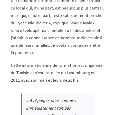
Service Jeunesse, Famille & Senior·es
Qualités de l’air et bruit
Train
Randonnées
Service local de l’emploi
Informations pour maîtres d’ouvrages
Fête des Voisin·es
nazisme
G.-D. Charlotte. « Je suis contente d‘avoir trouvé
ce local qui, d‘une part, est beaucoup plus central,
Service national de la jeunesse (SNJ) – Antenne
Musée municipal
Service écologique – Maison verte
Vélo
Réserve naturelle Haard
Service logement
Pacte Logement 2.0
mais qui, d‘autre part, reste suffisamment proche
locale
Subsides et aides en matière d’environnement
Zones 20 & 30
Sentier narratif (Lauschterwee)
PAG (Plan d’Aménagement Général)
du Lycée Nic-Biever », explique Saâdia Malek.
«J‘ai développé ma clientèle au fil des années et
PAP QE (Plan d’Aménagement Particulier « Quartiers
Urban Garden NeiSchmelz
j‘ai fait la connaissance de nombreux élèves ainsi
Existants »)
Vergers publics
que de leurs familles. Je voulais continuer à être
PAP NQ (Plan d’Aménagement Particulier « Nouveau
là pour eux».
Quartier »)
PAP approuvés
PAG/PAP QE – Modifications ponctuelles
Cette informaticienne de formation est originaire
PAP NQ en cours de procédure
PAG
Projet NeiSchmelz
de Tunisie et s‘est installée au Luxembourg en
2011 avec son mari et leurs deux fils.
PAP NQ
Projets à venir
PAP QE
Shared space
« À l‘époque, nous sommes
immédiatement tombés