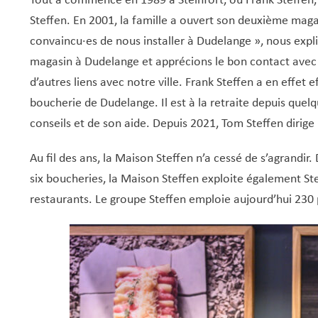
Tout a commencé en 1989 à Steinfort, où Frank Steffen,
Steffen. En 2001, la famille a ouvert son deuxième mag
convaincu·es de nous installer à Dudelange », nous expl
magasin à Dudelange et apprécions le bon contact avec la
d’autres liens avec notre ville. Frank Steffen a en effet
boucherie de Dudelange. Il est à la retraite depuis quel
conseils et de son aide. Depuis 2021, Tom Steffen dirige 
Au fil des ans, la Maison Steffen n’a cessé de s’agrandir.
six boucheries, la Maison Steffen exploite également Steff
restaurants. Le groupe Steffen emploie aujourd’hui 230