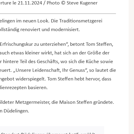
erture le 21.11.2024 / Photo © Steve Kugener
elingen im neuen Look. Die Traditionsmetzgerei
ständig renoviert und modernisiert.
 Erfrischungskur zu unterziehen“, betont Tom Steffen,
uch etwas kleiner wirkt, hat sich an der Größe der
 hintere Teil des Geschäfts, wo sich die Küche sowie
euert.
„Unsere Leidenschaft, Ihr Genuss“, so lautet die
Angebot widerspiegelt. Tom Steffen hebt hervor, dass
lienrezepten basieren.
bildeter Metzgermeister, die Maison Steffen gründete.
in Düdelingen.