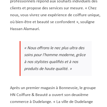
Service Jeunesse, Famille & Senior·es
Qualités de l’air et bruit
Train
Randonnées
Service local de l’emploi
Informations pour maîtres d’ouvrages
Fête des Voisin·es
nazisme
professionnels répond aux souhaits individuels des
clients et propose des services sur mesure. « Chez
Service national de la jeunesse (SNJ) – Antenne
Musée municipal
Service écologique – Maison verte
Vélo
Réserve naturelle Haard
Service logement
Pacte Logement 2.0
nous, vous vivrez une expérience de coiffure unique,
locale
Subsides et aides en matière d’environnement
Zones 20 & 30
Sentier narratif (Lauschterwee)
PAG (Plan d’Aménagement Général)
où bien-être et beauté se confondent », souligne
PAP QE (Plan d’Aménagement Particulier « Quartiers
Hassan Alamauri.
Urban Garden NeiSchmelz
Existants »)
Vergers publics
PAP NQ (Plan d’Aménagement Particulier « Nouveau
« Nous offrons le nec plus ultra des
Quartier »)
soins pour l‘homme moderne, grâce
PAP approuvés
PAG/PAP QE – Modifications ponctuelles
à nos stylistes qualifiés et à nos
PAP NQ en cours de procédure
PAG
Projet NeiSchmelz
produits de haute qualité. »
PAP NQ
Projets à venir
PAP QE
Shared space
Après un premier magasin à Bonnevoie, le groupe
HN Coiffure & Beauté a ouvert son deuxième
commerce à Dudelange. « La ville de Dudelange