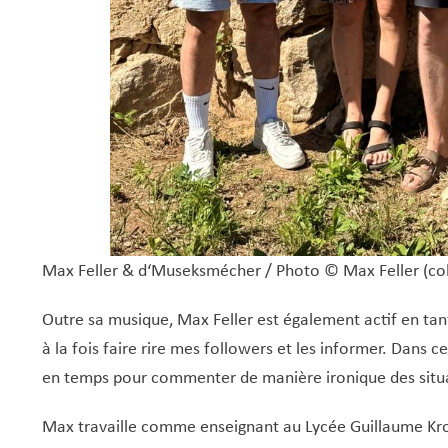
Max Feller
& d‘Museksmécher /
Photo © Max Feller (col
Outre sa musique, Max Feller est également actif en tant
à la fois faire rire mes followers et les informer. Dans 
en temps pour commenter de manière ironique des situat
Max travaille comme enseignant au Lycée Guillaume Kroll