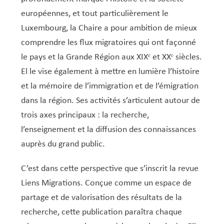
Service Jeunesse, Famille & Senior·es
Qualités de l’air et bruit
Train
Randonnées
Service local de l’emploi
Informations pour maîtres d’ouvrages
Fête des Voisin·es
nazisme
européennes, et tout particulièrement le
Service national de la jeunesse (SNJ) – Antenne
Musée municipal
Service écologique – Maison verte
Vélo
Réserve naturelle Haard
Service logement
Pacte Logement 2.0
Luxembourg, la Chaire a pour ambition de mieux
locale
Subsides et aides en matière d’environnement
Zones 20 & 30
Sentier narratif (Lauschterwee)
PAG (Plan d’Aménagement Général)
comprendre les flux migratoires qui ont façonné
le pays et la Grande Région aux XIXᵉ et XXᵉ siècles.
PAP QE (Plan d’Aménagement Particulier « Quartiers
Urban Garden NeiSchmelz
El le vise également à mettre en lumière l’histoire
Existants »)
Vergers publics
et la mémoire de l’immigration et de l’émigration
PAP NQ (Plan d’Aménagement Particulier « Nouveau
dans la région. Ses activités s’articulent autour de
Quartier »)
trois axes principaux : la recherche,
PAP approuvés
PAG/PAP QE – Modifications ponctuelles
l’enseignement et la diffusion des connaissances
PAP NQ en cours de procédure
PAG
Projet NeiSchmelz
auprès du grand public.
PAP NQ
Projets à venir
C’est dans cette perspective que s’inscrit la revue
PAP QE
Shared space
Liens Migrations. Conçue comme un espace de
partage et de valorisation des résultats de la
recherche, cette publication paraîtra chaque