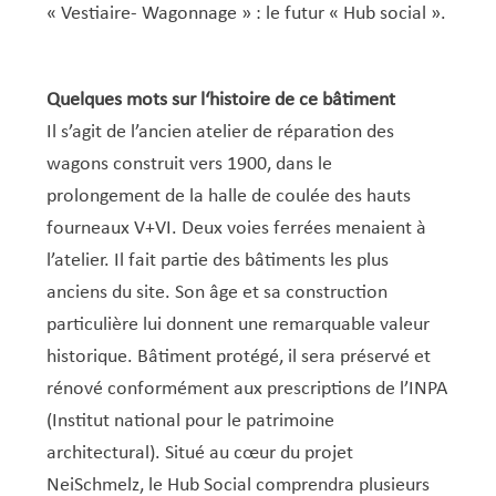
Service Jeunesse, Famille & Senior·es
Qualités de l’air et bruit
Train
Randonnées
Service local de l’emploi
Informations pour maîtres d’ouvrages
Fête des Voisin·es
nazisme
« Vestiaire- Wagonnage » : le futur « Hub social ».
Service national de la jeunesse (SNJ) – Antenne
Musée municipal
Service écologique – Maison verte
Vélo
Réserve naturelle Haard
Service logement
Pacte Logement 2.0
locale
Subsides et aides en matière d’environnement
Zones 20 & 30
Sentier narratif (Lauschterwee)
PAG (Plan d’Aménagement Général)
Quelques mots sur l‘histoire de ce bâtiment
Il s’agit de l’ancien atelier de réparation des
PAP QE (Plan d’Aménagement Particulier « Quartiers
Urban Garden NeiSchmelz
wagons construit vers 1900, dans le
Existants »)
Vergers publics
prolongement de la halle de coulée des hauts
PAP NQ (Plan d’Aménagement Particulier « Nouveau
fourneaux V+VI. Deux voies ferrées menaient à
Quartier »)
l’atelier. Il fait partie des bâtiments les plus
PAP approuvés
PAG/PAP QE – Modifications ponctuelles
anciens du site. Son âge et sa construction
PAP NQ en cours de procédure
PAG
Projet NeiSchmelz
particulière lui donnent une remarquable valeur
historique. Bâtiment protégé, il sera préservé et
PAP NQ
Projets à venir
rénové conformément aux prescriptions de l’INPA
PAP QE
Shared space
(Institut national pour le patrimoine
architectural). Situé au cœur du projet
NeiSchmelz, le Hub Social comprendra plusieurs