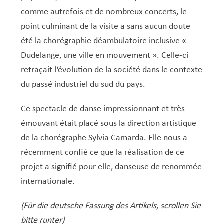
Service Jeunesse, Famille & Senior·es
Qualités de l’air et bruit
Train
Randonnées
Service local de l’emploi
Informations pour maîtres d’ouvrages
Fête des Voisin·es
nazisme
comme autrefois et de nombreux concerts, le
Service national de la jeunesse (SNJ) – Antenne
Musée municipal
Service écologique – Maison verte
Vélo
Réserve naturelle Haard
Service logement
Pacte Logement 2.0
point culminant de la visite a sans aucun doute
locale
été la chorégraphie déambulatoire inclusive «
Subsides et aides en matière d’environnement
Zones 20 & 30
Sentier narratif (Lauschterwee)
PAG (Plan d’Aménagement Général)
Dudelange, une ville en mouvement ». Celle-ci
PAP QE (Plan d’Aménagement Particulier « Quartiers
Urban Garden NeiSchmelz
retraçait l‘évolution de la société dans le contexte
Existants »)
Vergers publics
du passé industriel du sud du pays.
PAP NQ (Plan d’Aménagement Particulier « Nouveau
Quartier »)
Ce spectacle de danse impressionnant et très
PAP approuvés
PAG/PAP QE – Modifications ponctuelles
émouvant était placé sous la direction artistique
de la chorégraphe Sylvia Camarda. Elle nous a
PAP NQ en cours de procédure
PAG
Projet NeiSchmelz
récemment confié ce que la réalisation de ce
PAP NQ
Projets à venir
projet a signifié pour elle, danseuse de renommée
internationale.
PAP QE
Shared space
(Für die deutsche Fassung des Artikels, scrollen Sie
bitte runter)