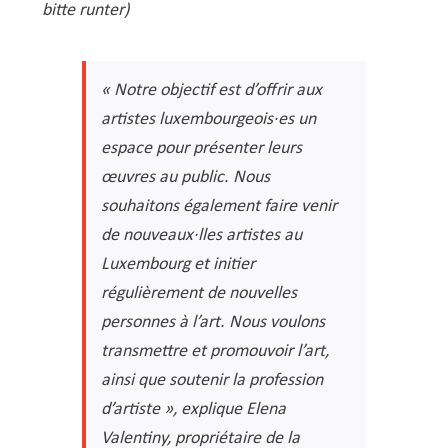
Service Jeunesse, Famille & Senior·es
Qualités de l’air et bruit
Train
Randonnées
Service local de l’emploi
Informations pour maîtres d’ouvrages
Fête des Voisin·es
nazisme
bitte runter)
Service national de la jeunesse (SNJ) – Antenne
Musée municipal
Service écologique – Maison verte
Vélo
Réserve naturelle Haard
Service logement
Pacte Logement 2.0
locale
Subsides et aides en matière d’environnement
Zones 20 & 30
Sentier narratif (Lauschterwee)
PAG (Plan d’Aménagement Général)
« Notre objectif est d’offrir aux
PAP QE (Plan d’Aménagement Particulier « Quartiers
artistes luxembourgeois·es un
Urban Garden NeiSchmelz
Existants »)
espace pour présenter leurs
Vergers publics
œuvres au public. Nous
PAP NQ (Plan d’Aménagement Particulier « Nouveau
souhaitons également faire venir
Quartier »)
de nouveaux·lles artistes au
PAP approuvés
PAG/PAP QE – Modifications ponctuelles
Luxembourg et initier
PAP NQ en cours de procédure
PAG
Projet NeiSchmelz
régulièrement de nouvelles
personnes à l’art. Nous voulons
PAP NQ
Projets à venir
transmettre et promouvoir l’art,
PAP QE
Shared space
ainsi que soutenir la profession
d’artiste », explique Elena
Valentiny, propriétaire de la