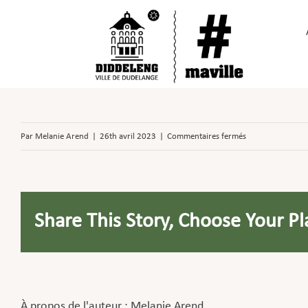
Passer
au
contenu
sur
Par
Melanie Arend
|
26th avril 2023
|
Commentaires fermés
Association
luxembourgeoise
des
Share This Story, Choose Your Pl
traducteurs
et
interprètes
(ALTI)
À propos de l'auteur :
Melanie Arend