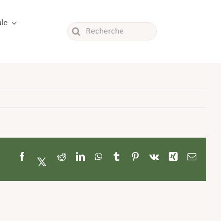
le
Rechercher:
Facebook
Twitter
Reddit
LinkedIn
WhatsApp
Tumblr
Pinterest
Vk
Xing
Email