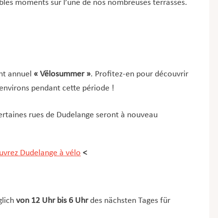
ables moments sur l’une de nos nombreuses terrasses.
nt annuel
« Vëlosummer »
. Profitez-en pour découvrir
environs pendant cette période !
ertaines rues de Dudelange seront à nouveau
vrez Dudelange à vélo
<
glich
von 12 Uhr bis 6 Uhr
des nächsten Tages für