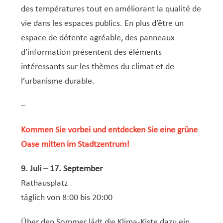
Service Jeunesse, Famille & Senior·es
Qualités de l’air et bruit
Train
Randonnées
Service local de l’emploi
Informations pour maîtres d’ouvrages
Fête des Voisin·es
nazisme
des températures tout en améliorant la qualité de
Service national de la jeunesse (SNJ) – Antenne
Musée municipal
Service écologique – Maison verte
Vélo
Réserve naturelle Haard
Service logement
Pacte Logement 2.0
vie dans les espaces publics. En plus d’être un
locale
espace de détente agréable, des panneaux
Subsides et aides en matière d’environnement
Zones 20 & 30
Sentier narratif (Lauschterwee)
PAG (Plan d’Aménagement Général)
d’information présentent des éléments
PAP QE (Plan d’Aménagement Particulier « Quartiers
Urban Garden NeiSchmelz
intéressants sur les thèmes du climat et de
Existants »)
l’urbanisme durable.
Vergers publics
PAP NQ (Plan d’Aménagement Particulier « Nouveau
Quartier »)
–
PAP approuvés
PAG/PAP QE – Modifications ponctuelles
Kommen Sie vorbei und entdecken Sie eine grüne
PAP NQ en cours de procédure
PAG
Projet NeiSchmelz
Oase mitten im Stadtzentrum!
PAP NQ
Projets à venir
9. Juli – 17. September
PAP QE
Shared space
Rathausplatz
täglich von 8:00 bis 20:00
Über den Sommer lädt die Klima-Kiste dazu ein,