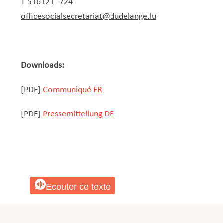
T 516121 -724​
officesocialsecretariat@dudelange.lu
Downloads:
[PDF]
Communiqué FR
[PDF]
Pressemitteilung DE
Ecouter ce texte