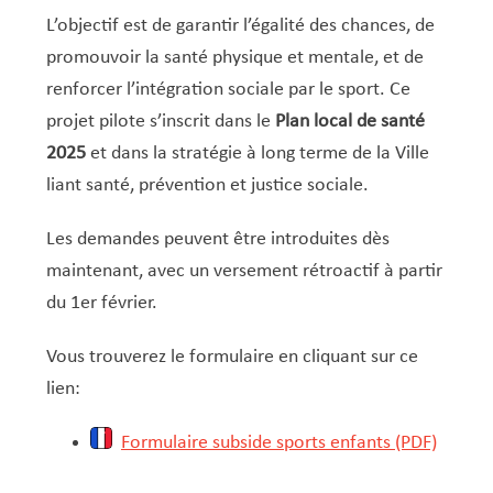
Service Jeunesse, Famille & Senior·es
Qualités de l’air et bruit
Train
Randonnées
Service local de l’emploi
Informations pour maîtres d’ouvrages
Fête des Voisin·es
nazisme
L’objectif est de garantir l’égalité des chances, de
Service national de la jeunesse (SNJ) – Antenne
Musée municipal
Service écologique – Maison verte
Vélo
Réserve naturelle Haard
Service logement
Pacte Logement 2.0
promouvoir la santé physique et mentale, et de
locale
renforcer l’intégration sociale par le sport. Ce
Subsides et aides en matière d’environnement
Zones 20 & 30
Sentier narratif (Lauschterwee)
PAG (Plan d’Aménagement Général)
projet pilote s’inscrit dans le
Plan local de santé
PAP QE (Plan d’Aménagement Particulier « Quartiers
Urban Garden NeiSchmelz
2025
et dans la stratégie à long terme de la Ville
Existants »)
Vergers publics
liant santé, prévention et justice sociale.
PAP NQ (Plan d’Aménagement Particulier « Nouveau
Quartier »)
Les demandes peuvent être introduites dès
PAP approuvés
PAG/PAP QE – Modifications ponctuelles
maintenant, avec un versement rétroactif à partir
du 1er février.
PAP NQ en cours de procédure
PAG
Projet NeiSchmelz
PAP NQ
Vous trouverez le formulaire en cliquant sur ce
Projets à venir
lien:
PAP QE
Shared space
Formulaire subside sports enfants (PDF)