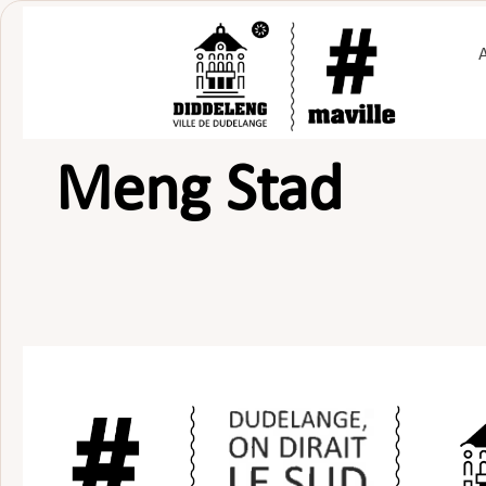
Passer
au
contenu
Meng Stad