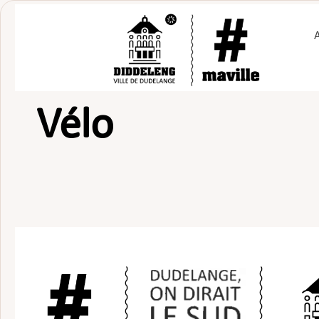
Passer
au
contenu
Vélo