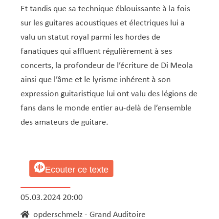
Service Jeunesse, Famille & Senior·es
Qualités de l’air et bruit
Train
Randonnées
Service local de l’emploi
Informations pour maîtres d’ouvrages
Fête des Voisin·es
nazisme
Et tandis que sa technique éblouissante à la fois
Service national de la jeunesse (SNJ) – Antenne
Musée municipal
Service écologique – Maison verte
Vélo
Réserve naturelle Haard
Service logement
Pacte Logement 2.0
sur les guitares acoustiques et électriques lui a
locale
valu un statut royal parmi les hordes de
Subsides et aides en matière d’environnement
Zones 20 & 30
Sentier narratif (Lauschterwee)
PAG (Plan d’Aménagement Général)
fanatiques qui affluent régulièrement à ses
PAP QE (Plan d’Aménagement Particulier « Quartiers
Urban Garden NeiSchmelz
concerts, la profondeur de l’écriture de Di Meola
Existants »)
ainsi que l’âme et le lyrisme inhérent à son
Vergers publics
PAP NQ (Plan d’Aménagement Particulier « Nouveau
expression guitaristique lui ont valu des légions de
Quartier »)
fans dans le monde entier au-delà de l’ensemble
PAP approuvés
PAG/PAP QE – Modifications ponctuelles
des amateurs de guitare.
PAP NQ en cours de procédure
PAG
Projet NeiSchmelz
PAP NQ
Projets à venir
Ecouter ce texte
PAP QE
Shared space
05.03.2024 20:00
opderschmelz - Grand Auditoire