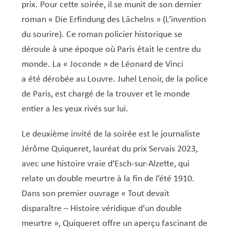
Service Jeunesse, Famille & Senior·es
Qualités de l’air et bruit
Train
Randonnées
Service local de l’emploi
Informations pour maîtres d’ouvrages
Fête des Voisin·es
nazisme
prix. Pour cette soirée, il se munit de son dernier
Service national de la jeunesse (SNJ) – Antenne
Musée municipal
roman « Die Erfindung des Lächelns » (L’invention
Service écologique – Maison verte
Vélo
Réserve naturelle Haard
Service logement
Pacte Logement 2.0
locale
du sourire). Ce roman policier historique se
Subsides et aides en matière d’environnement
Zones 20 & 30
Sentier narratif (Lauschterwee)
PAG (Plan d’Aménagement Général)
déroule à une époque où Paris était le centre du
PAP QE (Plan d’Aménagement Particulier « Quartiers
Urban Garden NeiSchmelz
monde. La « Joconde » de Léonard de Vinci
Existants »)
a été dérobée au Louvre. Juhel Lenoir, de la police
Vergers publics
PAP NQ (Plan d’Aménagement Particulier « Nouveau
de Paris, est chargé de la trouver et le monde
Quartier »)
entier a les yeux rivés sur lui.
PAP approuvés
PAG/PAP QE – Modifications ponctuelles
Le deuxième invité de la soirée est le journaliste
PAP NQ en cours de procédure
PAG
Projet NeiSchmelz
Jérôme Quiqueret, lauréat du prix Servais 2023,
avec une histoire vraie d’Esch-sur-Alzette, qui
PAP NQ
Projets à venir
relate un double meurtre à la fin de l’été 1910.
PAP QE
Shared space
Dans son premier ouvrage « Tout devait
disparaître – Histoire véridique d’un double
meurtre », Quiqueret offre un aperçu fascinant de