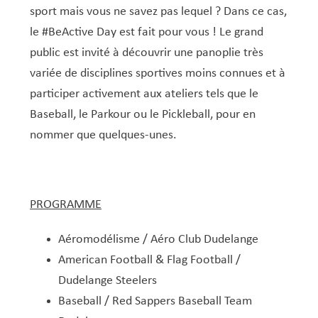
Service Jeunesse, Famille & Senior·es
Qualités de l’air et bruit
Train
Randonnées
Service local de l’emploi
Informations pour maîtres d’ouvrages
Fête des Voisin·es
nazisme
sport mais vous ne savez pas lequel ? Dans ce cas,
Service national de la jeunesse (SNJ) – Antenne
Musée municipal
Service écologique – Maison verte
Vélo
Réserve naturelle Haard
Service logement
Pacte Logement 2.0
le #BeActive Day est fait pour vous ! Le grand
locale
public est invité à découvrir une panoplie très
Subsides et aides en matière d’environnement
Zones 20 & 30
Sentier narratif (Lauschterwee)
PAG (Plan d’Aménagement Général)
variée de disciplines sportives moins connues et à
PAP QE (Plan d’Aménagement Particulier « Quartiers
Urban Garden NeiSchmelz
participer activement aux ateliers tels que le
Existants »)
Baseball, le Parkour ou le Pickleball, pour en
Vergers publics
PAP NQ (Plan d’Aménagement Particulier « Nouveau
nommer que quelques-unes.
Quartier »)
PAP approuvés
PAG/PAP QE – Modifications ponctuelles
PAP NQ en cours de procédure
PAG
Projet NeiSchmelz
PROGRAMME
PAP NQ
Projets à venir
Aéromodélisme / Aéro Club Dudelange
PAP QE
Shared space
American Football & Flag Football /
Dudelange Steelers
Baseball / Red Sappers Baseball Team