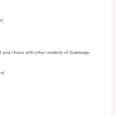
e)
f your choice with other residents of Dudelange.
re)