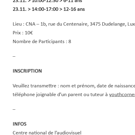
23.11. > 10:00-12:30 > 6-11 ans
23.11. >
14:00-17:00 > 12-16 ans
Lieu : CNA – 1b, rue du Centenaire, 3475 Dudelange, L
Prix : 10€
Nombre de Participants : 8
–
INSCRIPTION
Veuillez transmettre : nom et prénom, date de naissanc
téléphone joignable d’un parent ou tuteur à
youthcorne
–
INFOS
Centre national de l’audiovisuel