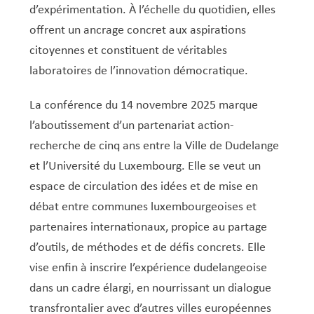
Service Jeunesse, Famille & Senior·es
Qualités de l’air et bruit
Train
Randonnées
Service local de l’emploi
Informations pour maîtres d’ouvrages
Fête des Voisin·es
nazisme
d’expérimentation. À l’échelle du quotidien, elles
Service national de la jeunesse (SNJ) – Antenne
Musée municipal
Service écologique – Maison verte
Vélo
Réserve naturelle Haard
Service logement
Pacte Logement 2.0
offrent un ancrage concret aux aspirations
locale
citoyennes et constituent de véritables
Subsides et aides en matière d’environnement
Zones 20 & 30
Sentier narratif (Lauschterwee)
PAG (Plan d’Aménagement Général)
laboratoires de l’innovation démocratique.
PAP QE (Plan d’Aménagement Particulier « Quartiers
Urban Garden NeiSchmelz
Existants »)
La conférence du 14 novembre 2025 marque
Vergers publics
PAP NQ (Plan d’Aménagement Particulier « Nouveau
l’aboutissement d’un partenariat action-
Quartier »)
recherche de cinq ans entre la Ville de Dudelange
et l’Université du Luxembourg. Elle se veut un
PAP approuvés
PAG/PAP QE – Modifications ponctuelles
espace de circulation des idées et de mise en
PAP NQ en cours de procédure
PAG
Projet NeiSchmelz
débat entre communes luxembourgeoises et
PAP NQ
partenaires internationaux, propice au partage
Projets à venir
d’outils, de méthodes et de défis concrets. Elle
PAP QE
Shared space
vise enfin à inscrire l’expérience dudelangeoise
dans un cadre élargi, en nourrissant un dialogue
transfrontalier avec d’autres villes européennes