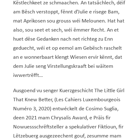
Service Jeunesse, Famille & Senior·es
Qualités de l’air et bruit
Train
Randonnées
Service local de l’emploi
Informations pour maîtres d’ouvrages
Fête des Voisin·es
nazisme
Këstlechkeet ze schmaachen. An tatsächlech, déif
Service national de la jeunesse (SNJ) – Antenne
Musée municipal
am Bësch verstoppt, fënnt d’Julie e risege Bam,
Service écologique – Maison verte
Vélo
Réserve naturelle Haard
Service logement
Pacte Logement 2.0
locale
mat Aprikosen sou grouss wéi Melounen. Hat hat
Subsides et aides en matière d’environnement
Zones 20 & 30
Sentier narratif (Lauschterwee)
PAG (Plan d’Aménagement Général)
also, sou seet et sech, wéi ëmmer Recht. An et
PAP QE (Plan d’Aménagement Particulier « Quartiers
Urban Garden NeiSchmelz
huet dëse Gedanken nach net richteg zu Enn
Existants »)
geduecht, wéi et op eemol am Gebësch raschelt
Vergers publics
PAP NQ (Plan d’Aménagement Particulier « Nouveau
an e wonnerbaart klengt Wiesen ervir kënnt, dat
Quartier »)
dem Julie seng Virstellungskraaft bei wäitem
iwwertrëfft…
PAP approuvés
PAG/PAP QE – Modifications ponctuelles
PAP NQ en cours de procédure
PAG
Projet NeiSchmelz
Ausgoend vu senger Kuerzgeschicht The Little Girl
That Knew Better, (Les Cahiers Luxembourgeois
PAP NQ
Projets à venir
Numéro 3, 2020) entwéckelt de Cosimo Suglia,
PAP QE
Shared space
deen 2021 mam Chrysalis Award, e Präis fir
Nowuessschrëftsteller a spekulativer Fiktioun, fir
Lëtzebuerg ausgezeechent gouf, zesumme mam