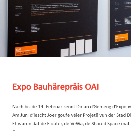
Expo Bauhärepräis OAI
Nach bis de 14. Februar kënnt Dir an d’Gemeng d’Expo
Am Juni d’lescht Joer goufe véier Projetë vun der Sta
Et waren dat de Floater, de VeWa, de Shared Space mat