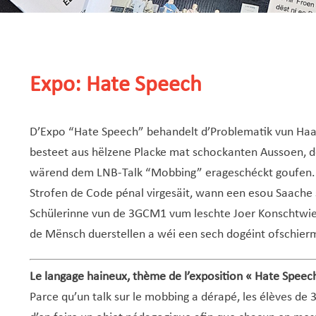
Expo: Hate Speech
D’Expo “Hate Speech” behandelt d’Problematik vun Ha
besteet aus hëlzene Placke mat schockanten Aussoen, d
wärend dem LNB-Talk “Mobbing” erageschéckt goufen. W
Strofen de Code pénal virgesäit, wann een esou Saache s
Schülerinne vun de 3GCM1 vum leschte Joer Konschtwier
de Mënsch duerstellen a wéi een sech dogéint ofschier
Le langage haineux, thème de l’exposition « Hate Speech
Parce qu’un talk sur le mobbing a dérapé, les élèves d