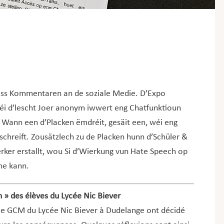
ass Kommentaren an de soziale Medie. D’Expo
éi d’lescht Joer anonym iwwert eng Chatfunktioun
ann een d’Placken ëmdréit, gesäit een, wéi eng
chreift. Zousätzlech zu de Placken hunn d’Schüler &
ker erstallt, wou Si d’Wierkung vun Hate Speech op
me kann.
 » des élèves du Lycée Nic Biever
e 3e GCM du Lycée Nic Biever à Dudelange ont décidé