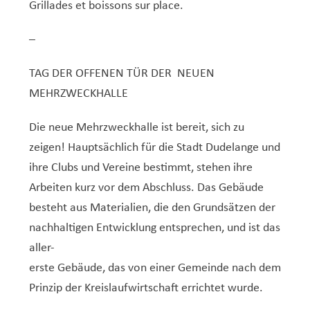
Service Jeunesse, Famille & Senior·es
Qualités de l’air et bruit
Train
Randonnées
Service local de l’emploi
Informations pour maîtres d’ouvrages
Fête des Voisin·es
nazisme
Grillades et boissons sur place.
Service national de la jeunesse (SNJ) – Antenne
Musée municipal
Service écologique – Maison verte
Vélo
Réserve naturelle Haard
Service logement
Pacte Logement 2.0
–
locale
Subsides et aides en matière d’environnement
Zones 20 & 30
Sentier narratif (Lauschterwee)
PAG (Plan d’Aménagement Général)
TAG DER OFFENEN TÜR DER NEUEN
PAP QE (Plan d’Aménagement Particulier « Quartiers
Urban Garden NeiSchmelz
MEHRZWECKHALLE
Existants »)
Vergers publics
PAP NQ (Plan d’Aménagement Particulier « Nouveau
Die neue Mehrzweckhalle ist bereit, sich zu
Quartier »)
zeigen! Hauptsächlich für die Stadt Dudelange und
PAP approuvés
ihre Clubs und Vereine bestimmt, stehen ihre
PAG/PAP QE – Modifications ponctuelles
Arbeiten kurz vor dem Abschluss. Das Gebäude
PAP NQ en cours de procédure
PAG
Projet NeiSchmelz
besteht aus Materialien, die den Grundsätzen der
PAP NQ
Projets à venir
nachhaltigen Entwicklung entsprechen, und ist das
aller-
PAP QE
Shared space
erste Gebäude, das von einer Gemeinde nach dem
Prinzip der Kreislaufwirtschaft errichtet wurde.