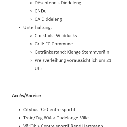
Dëschtennis Diddeleng
CNDu
CA Diddeleng
Unterhaltung:
Cocktails: Wildducks
Grill: FC Commune
Getränkestand: Klenge Stemmveräin
Preisverleihung voraussichtlich um 21
Uhr
–
Accès/Anreise
Citybus 9 > Centre sportif
Train/Zug 60A > Dudelange-Ville
Vël’Ok > Centre sportif René Hartmann