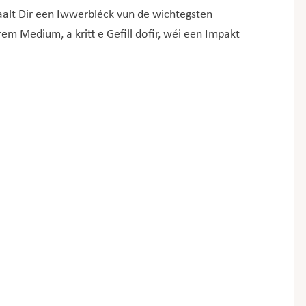
haalt Dir een Iwwerbléck vun de wichtegsten
em Medium, a kritt e Gefill dofir, wéi een Impakt