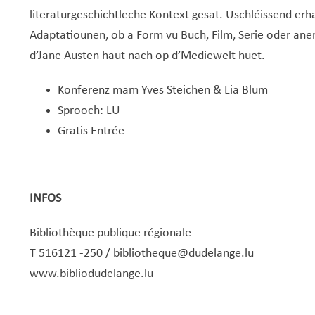
literaturgeschichtleche Kontext gesat. Uschléissend er
Adaptatiounen, ob a Form vu Buch, Film, Serie oder aner
d’Jane Austen haut nach op d’Mediewelt huet.
Konferenz mam Yves Steichen & Lia Blum
Sprooch: LU
Gratis Entrée
INFOS
Bibliothèque publique régionale
T 516121 -250 /
bibliotheque@dudelange.lu
www.bibliodudelange.lu