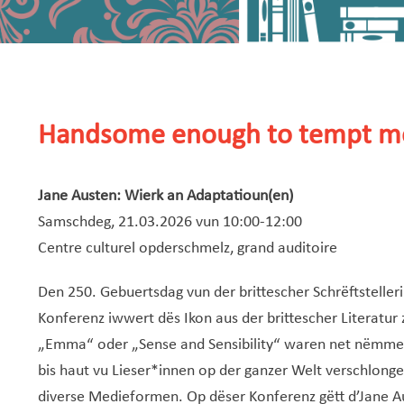
Handsome enough to tempt m
Jane Austen: Wierk an Adaptatioun(en)
Samschdeg, 21.03.2026 vun 10:00-12:00
Centre culturel opderschmelz, grand auditoire
Den 250. Gebuertsdag vun der brittescher Schrëftstelleri
Konferenz iwwert dës Ikon aus der brittescher Literatur 
„Emma“ oder „Sense and Sensibility“ waren net nëmmen zu
bis haut vu Lieser*innen op der ganzer Welt verschlongen 
diverse Medieformen. Op dëser Konferenz gëtt d’Jane Au