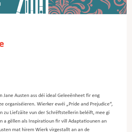
e
n Jane Austen ass déi ideal Geleeënheet fir eng
ze organiséieren. Wierker ewéi „Pride and Prejudice“,
 Liefzäite vun der Schrëftstellerin beléift, mee gi
a gëllen als Inspiratioun fir vill Adaptatiounen an
sten mat hirem Wierk virgestallt an an de