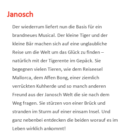
Service Jeunesse, Famille & Senior·es
Qualités de l’air et bruit
Train
Randonnées
Service local de l’emploi
Informations pour maîtres d’ouvrages
Fête des Voisin·es
nazisme
Service national de la jeunesse (SNJ) – Antenne
Musée municipal
Service écologique – Maison verte
Vélo
Réserve naturelle Haard
Service logement
Pacte Logement 2.0
Janosch
locale
Subsides et aides en matière d’environnement
Zones 20 & 30
Sentier narratif (Lauschterwee)
PAG (Plan d’Aménagement Général)
Der wiederrum liefert nun die Basis für ein
PAP QE (Plan d’Aménagement Particulier « Quartiers
brandneues Musical. Der kleine Tiger und der
Urban Garden NeiSchmelz
Existants »)
kleine Bär machen sich auf eine unglaubliche
Vergers publics
PAP NQ (Plan d’Aménagement Particulier « Nouveau
Reise um die Welt um das Glück zu finden –
Quartier »)
natürlich mit der Tigerente im Gepäck. Sie
begegnen vielen Tieren, wie dem Reiseesel
PAP approuvés
PAG/PAP QE – Modifications ponctuelles
Mallorca, dem Affen Bong, einer ziemlich
PAP NQ en cours de procédure
PAG
Projet NeiSchmelz
verrückten Kuhherde und so manch anderen
PAP NQ
Freund aus der Janosch Welt die sie nach dem
Projets à venir
Weg fragen. Sie stürzen von einer Brück und
PAP QE
Shared space
stranden im Sturm auf einer einsam Insel. Und
ganz nebenbei entdecken die beiden worauf es im
Leben wirklich ankommt!