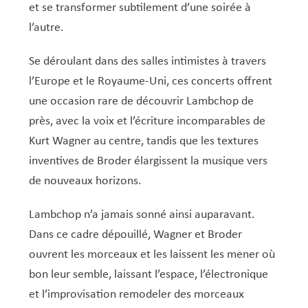
Service Jeunesse, Famille & Senior·es
Qualités de l’air et bruit
Train
Randonnées
Service local de l’emploi
Informations pour maîtres d’ouvrages
Fête des Voisin·es
nazisme
et se transformer subtilement d’une soirée à
Service national de la jeunesse (SNJ) – Antenne
Musée municipal
l’autre.
Service écologique – Maison verte
Vélo
Réserve naturelle Haard
Service logement
Pacte Logement 2.0
locale
Subsides et aides en matière d’environnement
Zones 20 & 30
Sentier narratif (Lauschterwee)
PAG (Plan d’Aménagement Général)
Se déroulant dans des salles intimistes à travers
l’Europe et le Royaume-Uni, ces concerts offrent
PAP QE (Plan d’Aménagement Particulier « Quartiers
Urban Garden NeiSchmelz
une occasion rare de découvrir Lambchop de
Existants »)
Vergers publics
près, avec la voix et l’écriture incomparables de
PAP NQ (Plan d’Aménagement Particulier « Nouveau
Kurt Wagner au centre, tandis que les textures
Quartier »)
inventives de Broder élargissent la musique vers
PAP approuvés
PAG/PAP QE – Modifications ponctuelles
de nouveaux horizons.
PAP NQ en cours de procédure
PAG
Projet NeiSchmelz
Lambchop n’a jamais sonné ainsi auparavant.
PAP NQ
Projets à venir
Dans ce cadre dépouillé, Wagner et Broder
PAP QE
Shared space
ouvrent les morceaux et les laissent les mener où
bon leur semble, laissant l’espace, l’électronique
et l’improvisation remodeler des morceaux