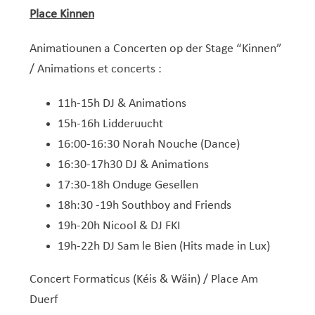
Service Jeunesse, Famille & Senior·es
Qualités de l’air et bruit
Train
Randonnées
Service local de l’emploi
Informations pour maîtres d’ouvrages
Fête des Voisin·es
nazisme
Place Kinnen
Service national de la jeunesse (SNJ) – Antenne
Musée municipal
Service écologique – Maison verte
Vélo
Réserve naturelle Haard
Service logement
Pacte Logement 2.0
locale
Animatiounen a Concerten op der Stage “Kinnen”
Subsides et aides en matière d’environnement
Zones 20 & 30
Sentier narratif (Lauschterwee)
PAG (Plan d’Aménagement Général)
/ Animations et concerts :
PAP QE (Plan d’Aménagement Particulier « Quartiers
Urban Garden NeiSchmelz
11h-15h DJ & Animations
Existants »)
Vergers publics
15h-16h Lidderuucht
PAP NQ (Plan d’Aménagement Particulier « Nouveau
16:00-16:30 Norah Nouche (Dance)
Quartier »)
16:30-17h30 DJ & Animations
PAP approuvés
PAG/PAP QE – Modifications ponctuelles
17:30-18h Onduge Gesellen
PAP NQ en cours de procédure
PAG
Projet NeiSchmelz
18h:30 -19h Southboy and Friends
19h-20h Nicool & DJ FKI
PAP NQ
Projets à venir
19h-22h DJ Sam le Bien (Hits made in Lux)
PAP QE
Shared space
Concert Formaticus (Kéis & Wäin) / Place Am
Duerf