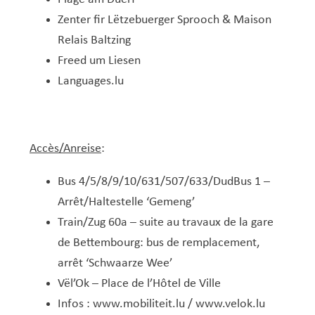
Zenter fir Lëtzebuerger Sprooch & Maison
Relais Baltzing
Freed um Liesen
Languages.lu
Accès/Anreise
:
Bus 4/5/8/9/10/631/507/633/DudBus 1 –
Arrêt/Haltestelle ‘Gemeng’
Train/Zug 60a – suite au travaux de la gare
de Bettembourg: bus de remplacement,
arrêt ‘Schwaarze Wee’
Vël’Ok – Place de l’Hôtel de Ville
Infos :
www.mobiliteit.lu
/
www.velok.lu