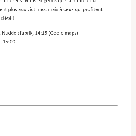
rs tolérées. Nous exigeons que la honte et la
nt plus aux victimes, mais à ceux qui profitent
ciété !
 Nuddelsfabrik, 14:15 (
Goole maps
)
, 15:00.