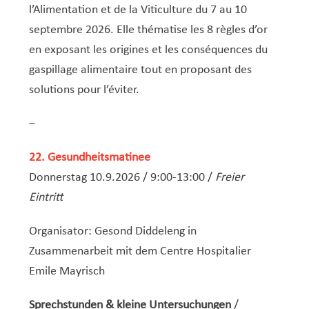
Service Jeunesse, Famille & Senior·es
Qualités de l’air et bruit
Train
Randonnées
Service local de l’emploi
Informations pour maîtres d’ouvrages
Fête des Voisin·es
nazisme
l’Alimentation et de la Viticulture du 7 au 10
Service national de la jeunesse (SNJ) – Antenne
Musée municipal
Service écologique – Maison verte
Vélo
Réserve naturelle Haard
Service logement
Pacte Logement 2.0
septembre 2026. Elle thématise les 8 règles d’or
locale
en exposant les origines et les conséquences du
Subsides et aides en matière d’environnement
Zones 20 & 30
Sentier narratif (Lauschterwee)
PAG (Plan d’Aménagement Général)
gaspillage alimentaire tout en proposant des
PAP QE (Plan d’Aménagement Particulier « Quartiers
Urban Garden NeiSchmelz
solutions pour l’éviter.
Existants »)
Vergers publics
PAP NQ (Plan d’Aménagement Particulier « Nouveau
–
Quartier »)
22. Gesundheitsmatinee
PAP approuvés
PAG/PAP QE – Modifications ponctuelles
Donnerstag 10.9.2026 / 9:00-13:00 /
Freier
PAP NQ en cours de procédure
PAG
Projet NeiSchmelz
Eintritt
PAP NQ
Projets à venir
Organisator: Gesond Diddeleng in
Zusammenarbeit mit dem Centre Hospitalier
PAP QE
Shared space
Emile Mayrisch
Sprechstunden & kleine Untersuchungen
/