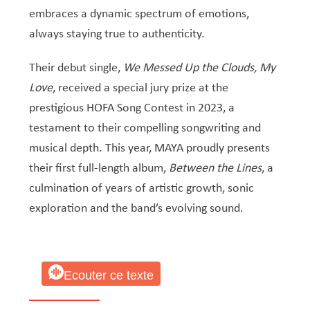
Service Jeunesse, Famille & Senior·es
Qualités de l’air et bruit
Train
Randonnées
Service local de l’emploi
Informations pour maîtres d’ouvrages
Fête des Voisin·es
nazisme
embraces a dynamic spectrum of emotions,
Service national de la jeunesse (SNJ) – Antenne
Musée municipal
Service écologique – Maison verte
Vélo
Réserve naturelle Haard
Service logement
Pacte Logement 2.0
always staying true to authenticity.
locale
Subsides et aides en matière d’environnement
Zones 20 & 30
Sentier narratif (Lauschterwee)
PAG (Plan d’Aménagement Général)
Their debut single,
We Messed Up the Clouds, My
PAP QE (Plan d’Aménagement Particulier « Quartiers
Urban Garden NeiSchmelz
Love
, received a special jury prize at the
Existants »)
prestigious HOFA Song Contest in 2023, a
Vergers publics
PAP NQ (Plan d’Aménagement Particulier « Nouveau
testament to their compelling songwriting and
Quartier »)
musical depth. This year, MAYA proudly presents
PAP approuvés
PAG/PAP QE – Modifications ponctuelles
their first full-length album,
Between the Lines
, a
culmination of years of artistic growth, sonic
PAP NQ en cours de procédure
PAG
Projet NeiSchmelz
exploration and the band’s evolving sound.
PAP NQ
Projets à venir
PAP QE
Shared space
Ecouter ce texte