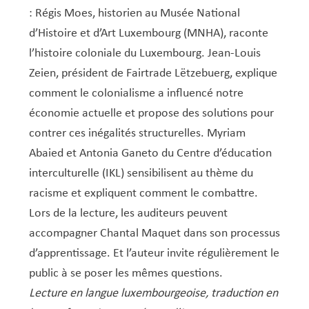
Service Jeunesse, Famille & Senior·es
Qualités de l’air et bruit
Train
Randonnées
Service local de l’emploi
Informations pour maîtres d’ouvrages
Fête des Voisin·es
nazisme
: Régis Moes, historien au Musée National
Service national de la jeunesse (SNJ) – Antenne
Musée municipal
Service écologique – Maison verte
Vélo
Réserve naturelle Haard
Service logement
Pacte Logement 2.0
d’Histoire et d’Art Luxembourg (MNHA), raconte
locale
l’histoire coloniale du Luxembourg. Jean-Louis
Subsides et aides en matière d’environnement
Zones 20 & 30
Sentier narratif (Lauschterwee)
PAG (Plan d’Aménagement Général)
Zeien, président de Fairtrade Lëtzebuerg, explique
PAP QE (Plan d’Aménagement Particulier « Quartiers
Urban Garden NeiSchmelz
comment le colonialisme a influencé notre
Existants »)
économie actuelle et propose des solutions pour
Vergers publics
PAP NQ (Plan d’Aménagement Particulier « Nouveau
contrer ces inégalités structurelles. Myriam
Quartier »)
Abaied et Antonia Ganeto du Centre d’éducation
PAP approuvés
PAG/PAP QE – Modifications ponctuelles
interculturelle (IKL) sensibilisent au thème du
racisme et expliquent comment le combattre.
PAP NQ en cours de procédure
PAG
Projet NeiSchmelz
Lors de la lecture, les auditeurs peuvent
PAP NQ
Projets à venir
accompagner Chantal Maquet dans son processus
PAP QE
Shared space
d’apprentissage. Et l’auteur invite régulièrement le
public à se poser les mêmes questions.
Lecture en langue luxembourgeoise, traduction en