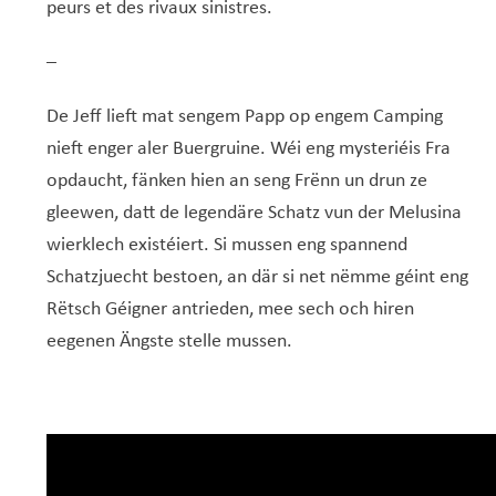
Service Jeunesse, Famille & Senior·es
Qualités de l’air et bruit
Train
Randonnées
Service local de l’emploi
Informations pour maîtres d’ouvrages
Fête des Voisin·es
nazisme
peurs et des rivaux sinistres.
Service national de la jeunesse (SNJ) – Antenne
Musée municipal
Service écologique – Maison verte
Vélo
Réserve naturelle Haard
Service logement
Pacte Logement 2.0
–
locale
Subsides et aides en matière d’environnement
Zones 20 & 30
Sentier narratif (Lauschterwee)
PAG (Plan d’Aménagement Général)
De Jeff lieft mat sengem Papp op engem Camping
PAP QE (Plan d’Aménagement Particulier « Quartiers
Urban Garden NeiSchmelz
nieft enger aler Buergruine. Wéi eng mysteriéis Fra
Existants »)
opdaucht, fänken hien an seng Frënn un drun ze
Vergers publics
PAP NQ (Plan d’Aménagement Particulier « Nouveau
gleewen, datt de legendäre Schatz vun der Melusina
Quartier »)
wierklech existéiert. Si mussen eng spannend
PAP approuvés
PAG/PAP QE – Modifications ponctuelles
Schatzjuecht bestoen, an där si net nëmme géint eng
Rëtsch Géigner antrieden, mee sech och hiren
PAP NQ en cours de procédure
PAG
Projet NeiSchmelz
eegenen Ängste stelle mussen.
PAP NQ
Projets à venir
PAP QE
Shared space