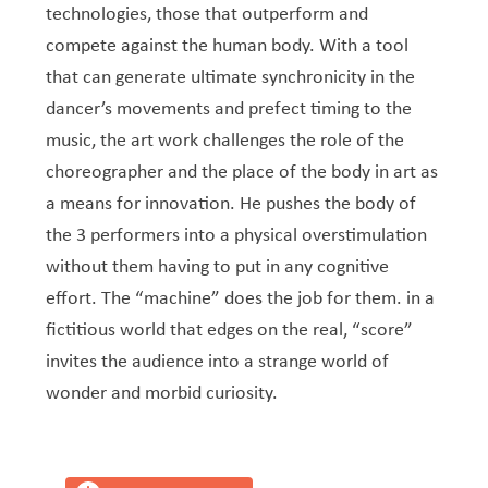
Service Jeunesse, Famille & Senior·es
Qualités de l’air et bruit
Train
Randonnées
Service local de l’emploi
Informations pour maîtres d’ouvrages
Fête des Voisin·es
nazisme
technologies, those that outperform and
Service national de la jeunesse (SNJ) – Antenne
Musée municipal
compete against the human body. With a tool
Service écologique – Maison verte
Vélo
Réserve naturelle Haard
Service logement
Pacte Logement 2.0
locale
that can generate ultimate synchronicity in the
Subsides et aides en matière d’environnement
Zones 20 & 30
Sentier narratif (Lauschterwee)
PAG (Plan d’Aménagement Général)
dancer’s movements and prefect timing to the
PAP QE (Plan d’Aménagement Particulier « Quartiers
Urban Garden NeiSchmelz
music, the art work challenges the role of the
Existants »)
choreographer and the place of the body in art as
Vergers publics
PAP NQ (Plan d’Aménagement Particulier « Nouveau
a means for innovation. He pushes the body of
Quartier »)
the 3 performers into a physical overstimulation
PAP approuvés
PAG/PAP QE – Modifications ponctuelles
without them having to put in any cognitive
effort. The “machine” does the job for them. in a
PAP NQ en cours de procédure
PAG
Projet NeiSchmelz
fictitious world that edges on the real, “score”
PAP NQ
Projets à venir
invites the audience into a strange world of
wonder and morbid curiosity.
PAP QE
Shared space