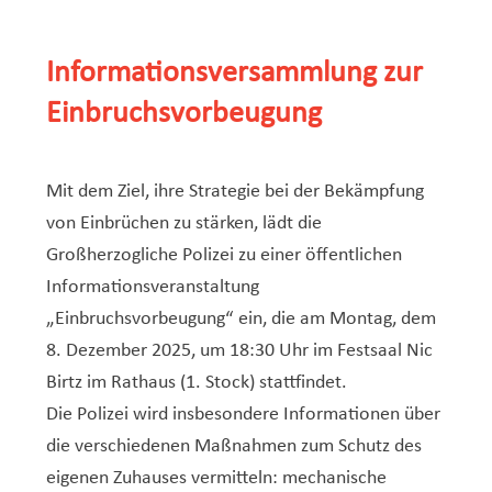
Service Jeunesse, Famille & Senior·es
Qualités de l’air et bruit
Train
Randonnées
Service local de l’emploi
Informations pour maîtres d’ouvrages
Fête des Voisin·es
nazisme
Service national de la jeunesse (SNJ) – Antenne
Musée municipal
Service écologique – Maison verte
Vélo
Réserve naturelle Haard
Service logement
Pacte Logement 2.0
Informationsversammlung zur
locale
Subsides et aides en matière d’environnement
Zones 20 & 30
Sentier narratif (Lauschterwee)
PAG (Plan d’Aménagement Général)
Einbruchsvorbeugung
PAP QE (Plan d’Aménagement Particulier « Quartiers
Urban Garden NeiSchmelz
Existants »)
Vergers publics
Mit dem Ziel, ihre Strategie bei der Bekämpfung
PAP NQ (Plan d’Aménagement Particulier « Nouveau
von Einbrüchen zu stärken, lädt die
Quartier »)
Großherzogliche Polizei zu einer öffentlichen
PAP approuvés
PAG/PAP QE – Modifications ponctuelles
Informationsveranstaltung
PAP NQ en cours de procédure
PAG
Projet NeiSchmelz
„Einbruchsvorbeugung“ ein, die am Montag, dem
8. Dezember 2025, um 18:30 Uhr im Festsaal Nic
PAP NQ
Projets à venir
Birtz im Rathaus (1. Stock) stattfindet.
PAP QE
Shared space
Die Polizei wird insbesondere Informationen über
die verschiedenen Maßnahmen zum Schutz des
eigenen Zuhauses vermitteln: mechanische