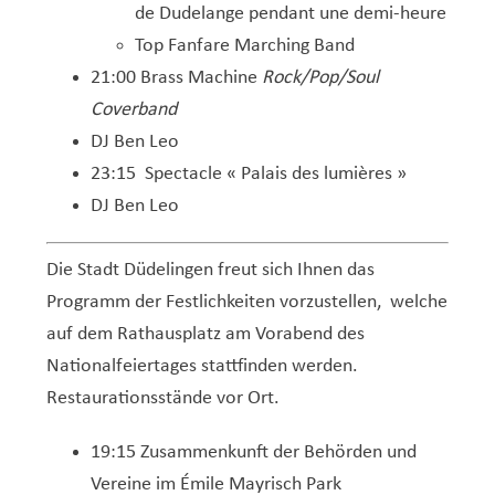
Service Jeunesse, Famille & Senior·es
Qualités de l’air et bruit
Train
Randonnées
Service local de l’emploi
Informations pour maîtres d’ouvrages
Fête des Voisin·es
nazisme
de Dudelange pendant une demi-heure
Service national de la jeunesse (SNJ) – Antenne
Musée municipal
Top Fanfare Marching Band
Service écologique – Maison verte
Vélo
Réserve naturelle Haard
Service logement
Pacte Logement 2.0
locale
21:00 Brass Machine
Rock/Pop/Soul
Subsides et aides en matière d’environnement
Zones 20 & 30
Sentier narratif (Lauschterwee)
PAG (Plan d’Aménagement Général)
Coverband
PAP QE (Plan d’Aménagement Particulier « Quartiers
Urban Garden NeiSchmelz
DJ Ben Leo
Existants »)
23:15 Spectacle « Palais des lumières »
Vergers publics
PAP NQ (Plan d’Aménagement Particulier « Nouveau
DJ Ben Leo
Quartier »)
PAP approuvés
PAG/PAP QE – Modifications ponctuelles
Die Stadt Düdelingen freut sich Ihnen das
Programm der Festlichkeiten vorzustellen, welche
PAP NQ en cours de procédure
PAG
Projet NeiSchmelz
auf dem Rathausplatz am Vorabend des
PAP NQ
Projets à venir
Nationalfeiertages stattfinden werden.
Restaurationsstände vor Ort.
PAP QE
Shared space
19:15 Zusammenkunft der Behörden und
Vereine im Émile Mayrisch Park