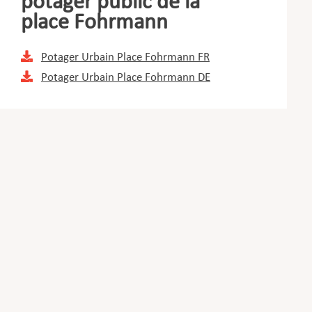
potager public de la
place Fohrmann
Potager Urbain Place Fohrmann FR
Potager Urbain Place Fohrmann DE