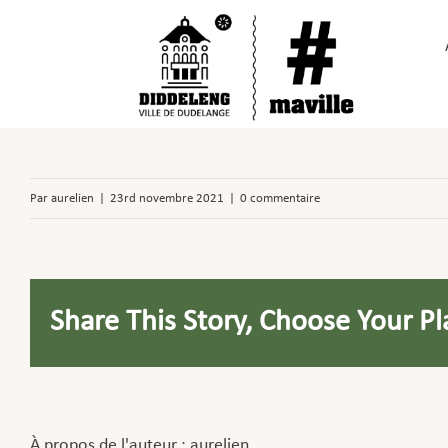
Passer
au
contenu
Par
aurelien
|
23rd novembre 2021
|
0 commentaire
Share This Story, Choose Your Pl
À propos de l'auteur :
aurelien