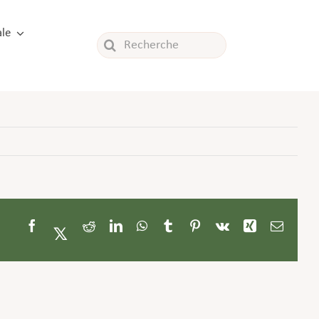
le
Rechercher:
Facebook
Twitter
Reddit
LinkedIn
WhatsApp
Tumblr
Pinterest
Vk
Xing
Email